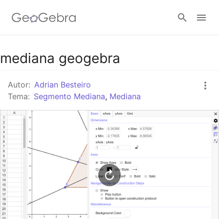
Google Classroom
mediana geogebra
Autor:
Adrian Besteiro
GeoGebra Classroom
Tema:
Segmento Mediana
,
Mediana
Abrir sesión