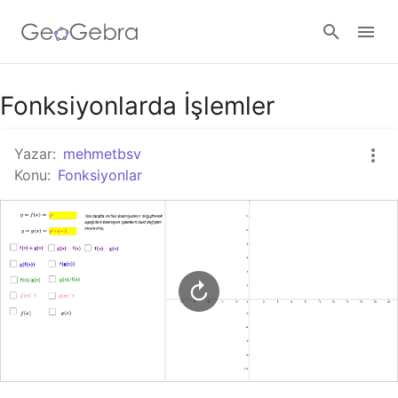
Google Classroom
Fonksiyonlarda İşlemler
Yazar:
mehmetbsv
GeoGebra Ders
Konu:
Fonksiyonlar
Giriş yap