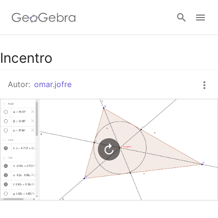
Google Classroom
Incentro
Autor:
omar.jofre
GeoGebra Classroom
Abrir sesión