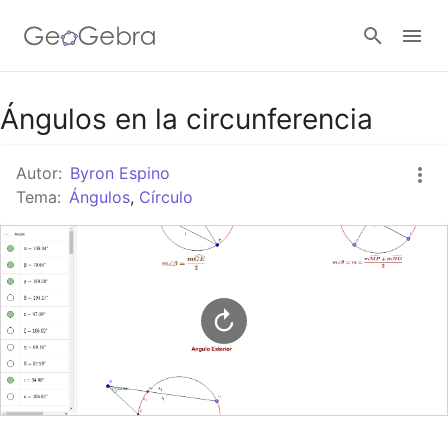
Google Classroom
Ángulos en la circunferencia
Autor:
Byron Espino
GeoGebra Classroom
Tema:
Ángulos
,
Círculo
Abrir sesión