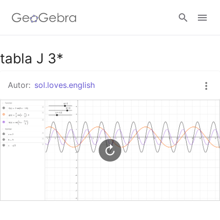
Google Classroom
tabla J 3*
Autor:
sol.loves.english
GeoGebra Classroom
Abrir sesión