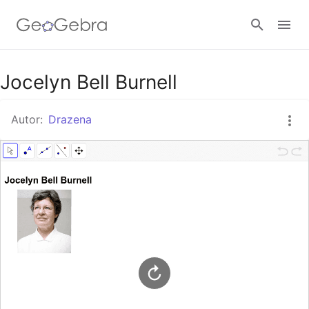
Google Classroom
Jocelyn Bell Burnell
Autor:
Drazena
GeoGebra Razred
Prijavi se