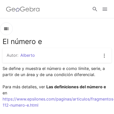
Google Classroom
El número e
Esquema
GeoGebra Classroom
El número e
Autor:
Alberto
El número e como límite y como serie
Abrir sesión
Se define y muestra el número e como límite, serie, a 
El número e como solución de una ecuación integral
partir de un área y de una condición diferencial. 

El número e como solución de una ecuación diferencial
Para más detalles, ver 
Las definiciones del número e
La sucesión del avaro
en 
https://www.epsilones.com/paginas/articulos/fragmentos
112-numero-e.html