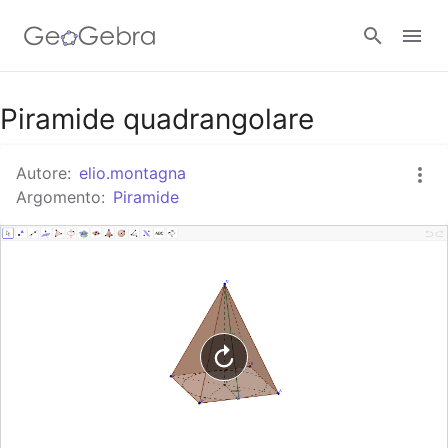
Google Classroom
Piramide quadrangolare
Autore:
elio.montagna
GeoGebra Classroom
Argomento:
Piramide
Accedi