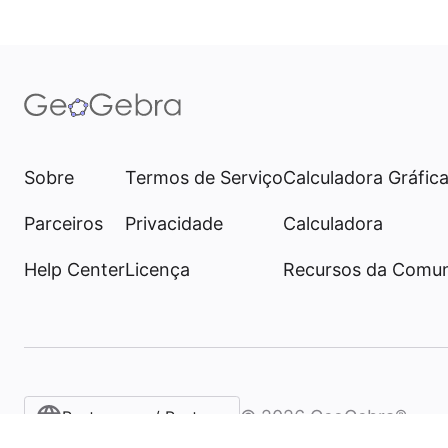
Sobre
Termos de Serviço
Calculadora Gráfic
Parceiros
Privacidade
Calculadora
Help Center
Licença
Recursos da Comu
©
2026
GeoGebra®
Portuguese / Português (Brasil)