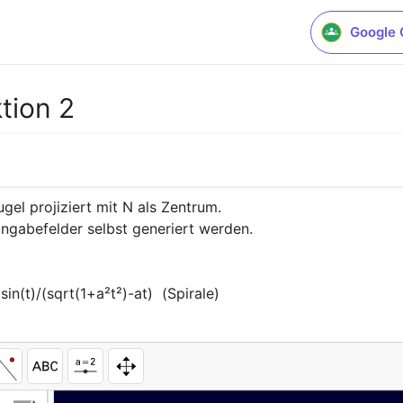
Google 
tion 2
gel projiziert mit N als Zentrum.

ingabefelder selbst generiert werden.



 sin(t)/(sqrt(1+a²t²)-at)  (Spirale)