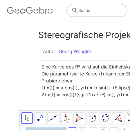
Suche
Stereografische Projek
Autor:
Georg Wengler
Eine Kurve des R² wird auf die Einheitsku
Die parametrisierte Kurve (t) kann per E
Probiere etwa:

1) x(t) = a cos(t), y(t) = b sin(t)  (Ellipse)
2) x(t) = cos(t)/(sqrt(1+a² t²)-at), y(t) =