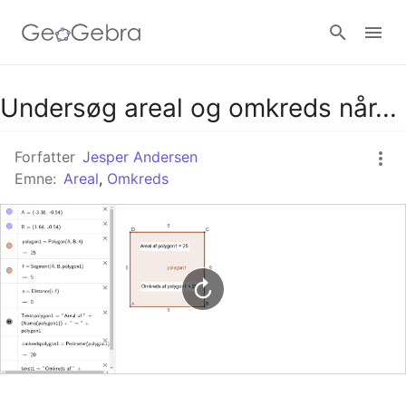
Google Classroom
Undersøg areal og omkreds når...
Forfatter
Jesper Andersen
GeoGebra Classroom
Emne:
Areal
,
Omkreds
Log ind