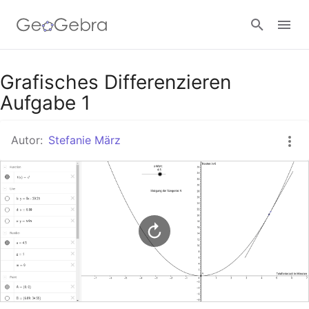
Google Classroom
Grafisches Differenzieren
Aufgabe 1
GeoGebra Classroom
Autor:
Stefanie März
Anmelden