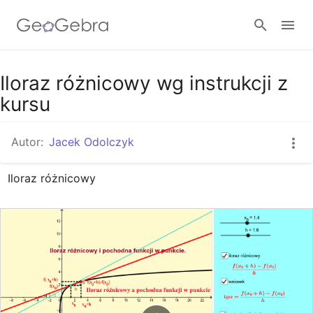
Google Classroom
Iloraz różnicowy wg instrukcji z
kursu
GeoGebra Classroom
Autor:
Jacek Odolczyk
Iloraz różnicowy
Zaloguj się