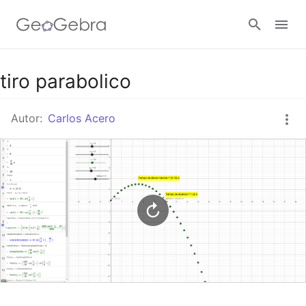
Google Classroom
tiro parabolico
Autor:
Carlos Acero
GeoGebra Classroom
Abrir sesión