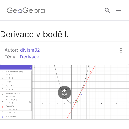
Google Classroom
Derivace v bodě I.
Autor:
divism02
GeoGebra Třída
Téma:
Derivace
Přihlásit