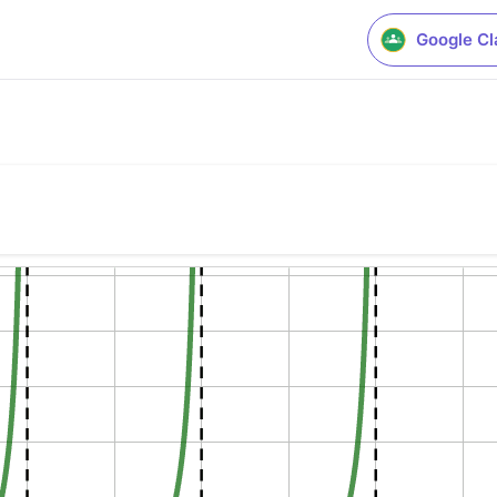
Google C