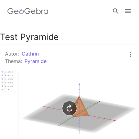
Google Classroom
Test Pyramide
Autor:
Cathrin
GeoGebra Classroom
Thema:
Pyramide
Anmelden