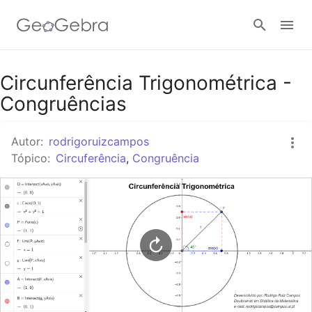
Google Classroom
Circunferência Trigonométrica -
Congruências
Tarefa
Autor:
rodrigoruizcampos
Tópico:
Circuferência
,
Congruência
Entrar no sistema