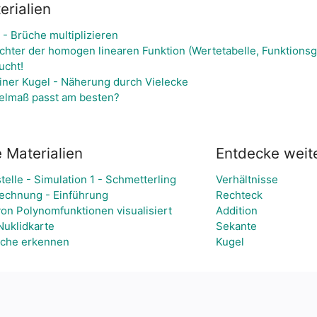
rialien
- Brüche multiplizieren
ichter der homogen linearen Funktion (Wertetabelle, Funktions
ucht!
iner Kugel - Näherung durch Vielecke
elmaß passt am besten?
 Materialien
Entdecke wei
telle - Simulation 1 - Schmetterling
Verhältnisse
lrechnung - Einführung
Rechteck
on Polynomfunktionen visualisiert
Addition
Nuklidkarte
Sekante
uche erkennen
Kugel