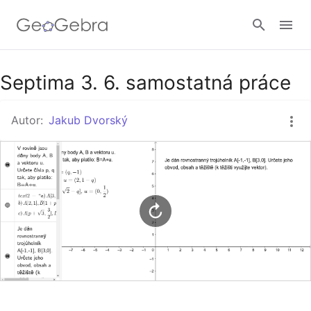
Google Classroom
Septima 3. 6. samostatná práce
Autor:
Jakub Dvorský
GeoGebra Třída
Přihlásit