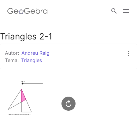
Google Classroom
Triangles 2-1
Autor:
Andreu Raig
Aula GeoGebra
Tema:
Triangles
Valideu-vos