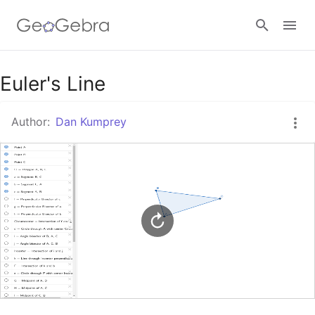
Google Classroom
Euler's Line
Author:
Dan Kumprey
GeoGebra Classroom
Sign in