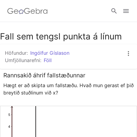
Google Classroom
Fall sem tengsl punkta á línum
Höfundur:
Ingólfur Gíslason
GeoGebra Kennslustofan
Umfjöllunarefni:
Föll
Rannsakið áhrif fallstæðunnar
Innskráning
Hægt er að skipta um fallstæðu. Hvað mun gerast ef þið 
breytið stuðlinum við x? 