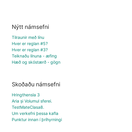
Nýtt námsefni
Tilraunir með línu
Hver er reglan #5?
Hver er reglan #3?
Teiknaðu línuna - æfing
Hæð og skóstærð - gögn
Skoðaðu námsefni
Hringthensla 3
Aria și Volumul sferei.
TestMateClasa8.
Um verkefni þessa kafla
Punktur innan í þríhyrningi