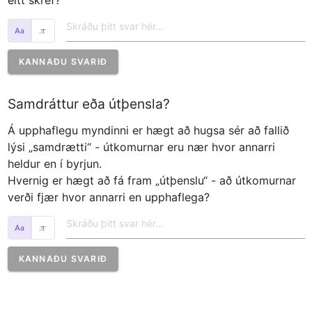
eitt skref?
𝜋
KANNAÐU SVARIÐ
Samdráttur eða útþensla?
Á upphaflegu myndinni er hægt að hugsa sér að fallið 
lýsi „samdrætti“ - útkomurnar eru nær hvor annarri 
heldur en í byrjun. 

Hvernig er hægt að fá fram „útþenslu“ - að útkomurnar 
verði fjær hvor annarri en upphaflega?
𝜋
KANNAÐU SVARIÐ