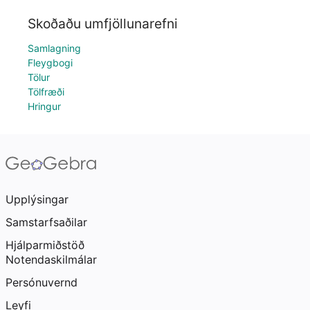
Skoðaðu umfjöllunarefni
Samlagning
Fleygbogi
Tölur
Tölfræði
Hringur
Upplýsingar
Samstarfsaðilar
Hjálparmiðstöð
Notendaskilmálar
Persónuvernd
Leyfi