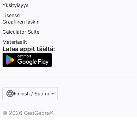
Yksityisyys
Lisenssi
Graafinen laskin
Calculator Suite
Materiaalit
Lataa appit täältä:
Finnish / Suomi‎
©
2026
GeoGebra®