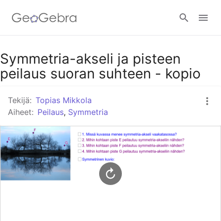
Google Classroom
Symmetria-akseli ja pisteen
peilaus suoran suhteen - kopio
GeoGebra Classroom
Tekijä:
Topias Mikkola
Aiheet:
Peilaus
,
Symmetria
Kirjaudu