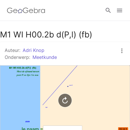
Google Classroom
M1 WI H00.2b d(P,l) (fb)
Auteur:
Adri Knop
GeoGebra Klaslokaal
Onderwerp:
Meetkunde
Aanmelden