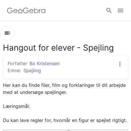
Google Classroom
Hangout for elever - Spejling
Opsummering
GeoGebra Classroom
Hangout for elever - Spejling
Forfatter
Bo Kristensen
Lav spejlinger i GeoGebra
Emne:
Spejling
Log ind
Undersøg spejlinger
Her kan du finde filer, film og forklaringer til dit arbejde 
Vurder spejlinger
med at undersøge spejlinger.

"Bevis", at du har spejlet rigtigt
Læringsmål:

Lav din egen forklaring
Du kan lave regler for, hvornår en figur er spejlet rigtigt.
Lav spejlet (ekstraopgave)