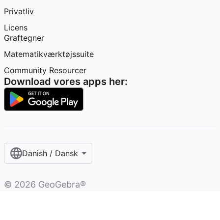
Privatliv
Licens
Graftegner
Matematikværktøjssuite
Community Resourcer
Download vores apps her:
Danish / Dansk‎
©
2026
GeoGebra®