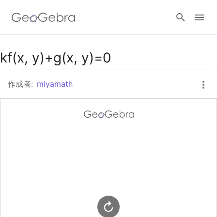
Googleクラスルーム
kf(x, y)+g(x, y)=0
作成者:
miyamath
GeoGebra Classroom
ログイン