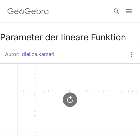
Google Classroom
Parameter der lineare Funktion
Autor:
diellza.kameri
GeoGebra Classroom
Anmelden