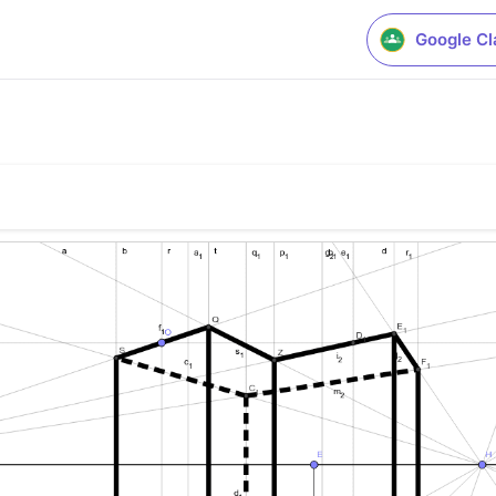
Google C