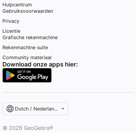
Hulpcentrum
Gebruiksvoorwaarden
Privacy
Licentie
Grafische rekenmachine
Rekenmachine suite
Community materiaal
Download onze apps hier:
Dutch / Nederlands‎ (België)‎
©
2026
GeoGebra®