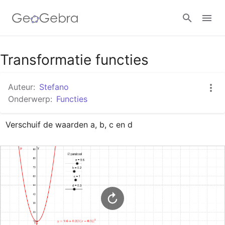
Google Classroom
Transformatie functies
Auteur:
Stefano
GeoGebra Klaslokaal
Onderwerp:
Functies
Verschuif de waarden a, b, c en d
Aanmelden