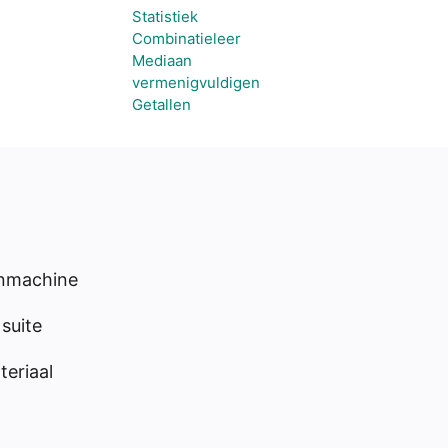
Statistiek
Combinatieleer
Mediaan
vermenigvuldigen
Getallen
enmachine
suite
eriaal