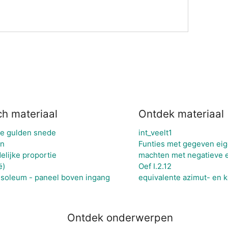
ch materiaal
Ontdek materiaal
e gulden snede
int_veelt1
en
Funties met gegeven eig
lijke proportie
machten met negatieve 
ë)
Oef I.2.12
usoleum - paneel boven ingang
equivalente azimut- en k
Ontdek onderwerpen