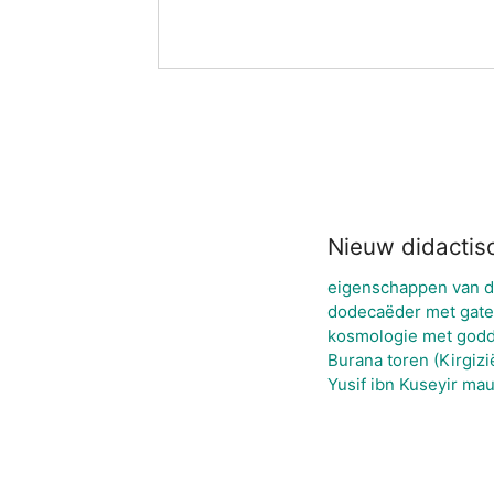
Nieuw didactis
eigenschappen van d
dodecaëder met gat
kosmologie met godde
Burana toren (Kirgizi
Yusif ibn Kuseyir ma