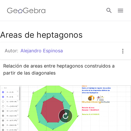
Google Classroom
Areas de heptagonos
Autor:
Alejandro Espinosa
GeoGebra Classroom
Relación de areas entre heptagonos construidos a 
partir de las diagonales
Abrir sesión