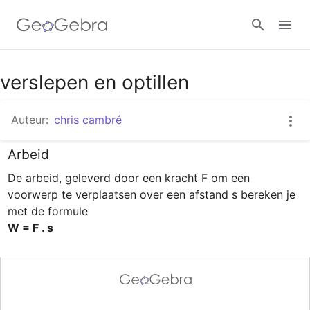
Google Classroom
verslepen en optillen
Auteur:
chris cambré
GeoGebra Klaslokaal
Arbeid
De arbeid, geleverd door een kracht F om een 
Aanmelden
voorwerp te verplaatsen over een afstand s bereken je 
W = F . s