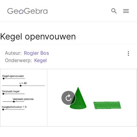
Google Classroom
Kegel openvouwen
Auteur:
Rogier Bos
GeoGebra Klaslokaal
Onderwerp:
Kegel
Aanmelden