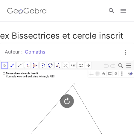
Google Classroom
ex Bissectrices et cercle inscrit
Auteur :
Gomaths
Classe GeoGebra
Se connecter