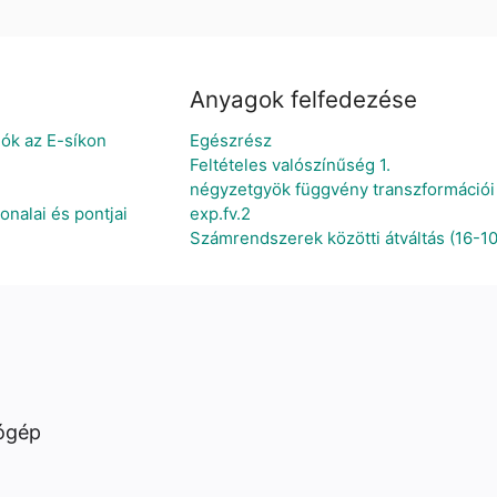
Anyagok felfedezése
ók az E-síkon
Egészrész
Feltételes valószínűség 1.
négyzetgyök függvény transzformációi
nalai és pontjai
exp.fv.2
Számrendszerek közötti átváltás (16-10
ógép