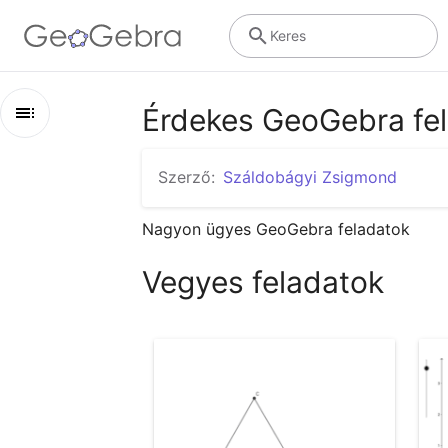
Keres
Érdekes GeoGebra fe
Áttekintés
Szerző:
Száldobágyi Zsigmond
Érdekes GeoGebra feladatok
Nagyon ügyes GeoGebra feladatok
Vegyes feladatok
Vegyes feladatok