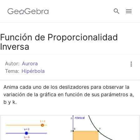
Google Classroom
Función de Proporcionalidad
Inversa
GeoGebra Classroom
Autor:
Aurora
Tema:
Hipérbola
Abrir sesión
Anima cada uno de los deslizadores para observar la 
variación de la gráfica en función de sus parámetros a, 
b y k.