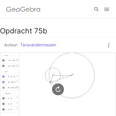
Google Classroom
Opdracht 75b
Auteur:
Taravandermeulen
GeoGebra Klaslokaal
Aanmelden