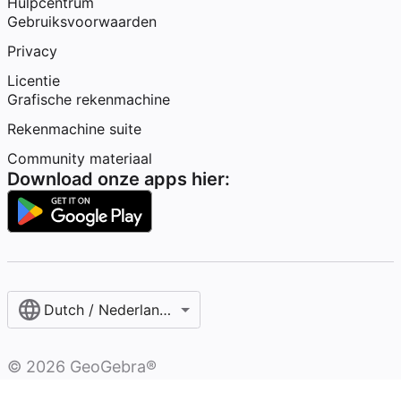
Hulpcentrum
Gebruiksvoorwaarden
Privacy
Licentie
Grafische rekenmachine
Rekenmachine suite
Community materiaal
Download onze apps hier:
Dutch / Nederlands‎ (België)‎
©
2026
GeoGebra®