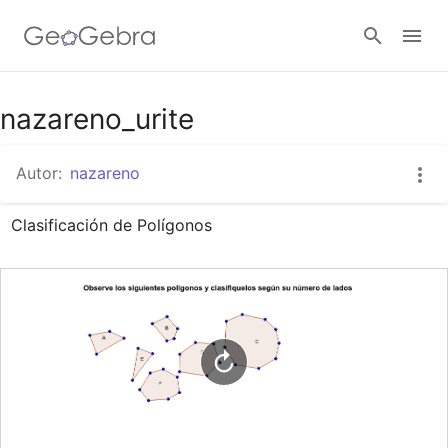
Google Classroom
nazareno_urite
Autor:
nazareno
GeoGebra Classroom
Clasificación de Polígonos
Abrir sesión