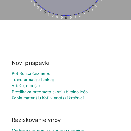
Novi prispevki
Pot Sonca čez nebo
Transformacije funkcij
Vrtež (rotacija)
Preslikava predmeta skozi zbiralno lečo
Kopie materiálu Koti v enotski krožnici
Raziskovanje virov
Medsebojne lege parabole in premice