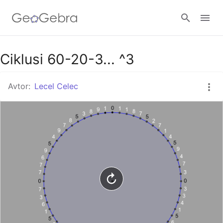
Google Classroom
Ciklusi 60-20-3... ^3
Avtor:
Lecel Celec
GeoGebra Classroom
Prijava