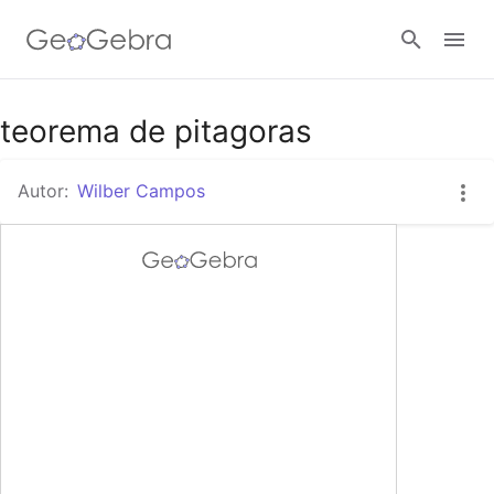
Google Classroom
teorema de pitagoras
Autor:
Wilber Campos
GeoGebra Classroom
Abrir sesión