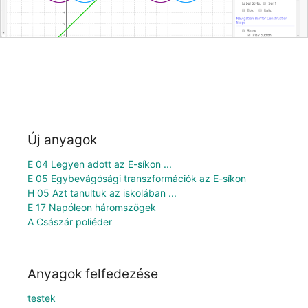
Új anyagok
E 04 Legyen adott az E-síkon ...
E 05 Egybevágósági transzformációk az E-síkon
H 05 Azt tanultuk az iskolában ...
E 17 Napóleon háromszögek
A Császár poliéder
Anyagok felfedezése
testek