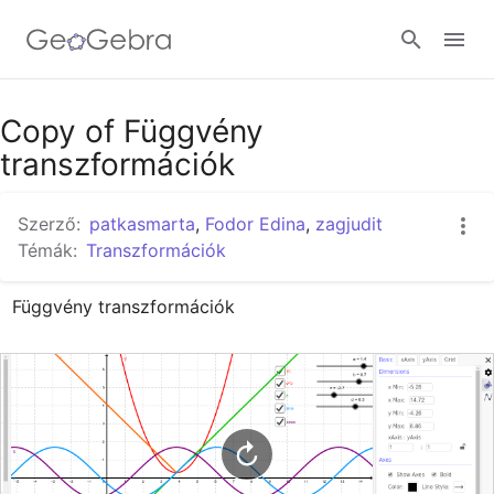
Google Classroom
Copy of Függvény
transzformációk
GeoGebra Classroom
Szerző:
patkasmarta
,
Fodor Edina
,
zagjudit
Témák:
Transzformációk
Bejelentkezés
Függvény transzformációk