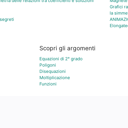
tria delle relazioni tra coefficienti e soluzioni
Magnete
Grafici ra
la simmet
 segreti
ANIMAZI
Elongate
Scopri gli argomenti
Equazioni di 2° grado
Poligoni
Disequazioni
Moltiplicazione
Funzioni