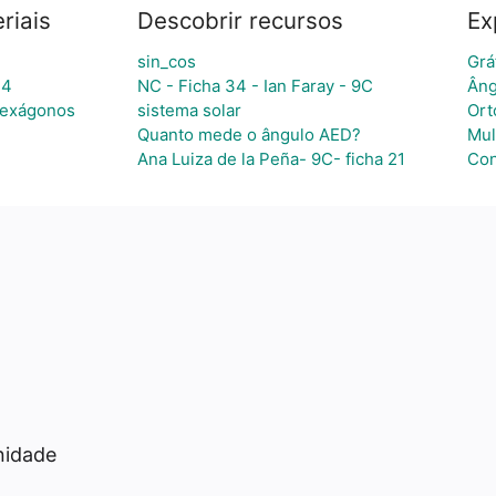
riais
Descobrir recursos
Ex
sin_cos
Grá
24
NC - Ficha 34 - Ian Faray - 9C
Âng
hexágonos
sistema solar
Ort
Quanto mede o ângulo AED?
Mul
Ana Luiza de la Peña- 9C- ficha 21
Con
a
nidade