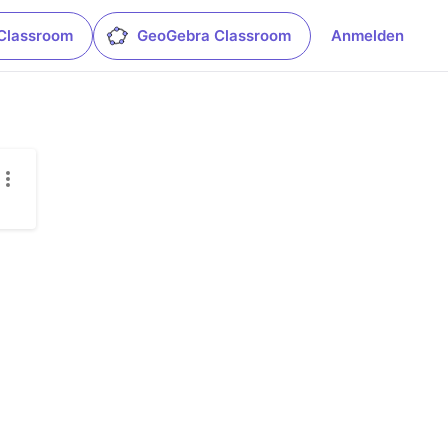
Classroom
GeoGebra Classroom
Anmelden