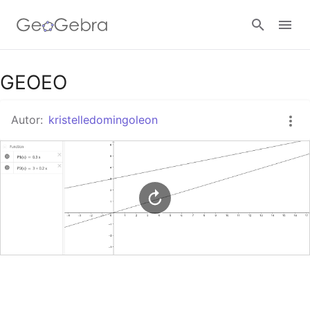
Google Classroom
GEOEO
Autor:
kristelledomingoleon
GeoGebra Classroom
Abrir sesión