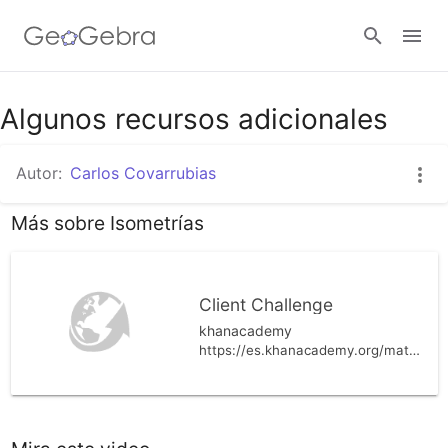
Algunos recursos adicionales
Abrir sesión
Autor:
Carlos Covarrubias
Más sobre Isometrías
Client Challenge
khanacademy
https://es.khanacademy.org/math/eb-3-secundaria/eb-transformaciones#eb-simetria