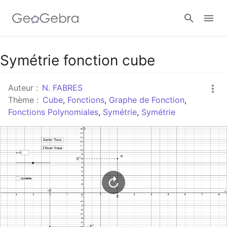
Google Classroom
Symétrie fonction cube
Auteur :
N. FABRES
Classe GeoGebra
Thème :
Cube
,
Fonctions
,
Graphe de Fonction
,
Fonctions Polynomiales
,
Symétrie
,
Symétrie
Se connecter