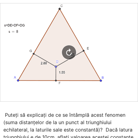
 Puteţi să explicaţi de ce se întâmplă acest fenomen 
(suma distanţelor de la un punct al triunghiului  
echilateral, la laturile sale este constantă)?  Dacă latura 
triunghiului e de 10cm, aflaţi valoarea acestei constante.  