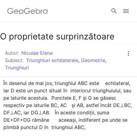
Google Classroom
O proprietate surprinzătoare
Autor:
Niculae Elena
GeoGebra Classroom
Subiect:
Triunghiuri echilaterale
,
Geometrie
,
Triunghiuri
Autentificare
În desenul de mai jos, triunghiul ABC este    echilateral, 
iar D este un punct situat în  interiorul triunghuiului, sau 
pe laturile acestuia.  Punctele E, F şi G se găsesc 
respectiv pe laturile BC, AC   şi AB, astfel încât DE⊥BC, 
DF⊥AC, iar DG⊥AB.   În aceste condiţii, suma 
DE+DF+DG rămâne      aceeaşi, indiferent pe unde se 
plimbă punctul D în  triunghiul ABC,