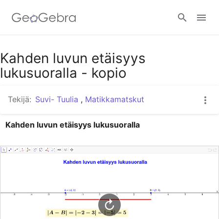
Google Classroom
Kahden luvun etäisyys
lukusuoralla - kopio
GeoGebra Classroom
Tekijä:
Suvi- Tuulia
,
Matikkamatskut
Kahden luvun etäisyys lukusuoralla
Kirjaudu