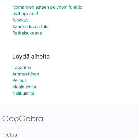
Kolmannen asteen polynomifunktio
pythagoras3
funkkuv
Kahden luvun tulo
Ratkaisukaava
Löydä aiheita
Logaritmi
Aritmeettinen
Peilaus
Monikulmiot
Nelikulmiot
Tietoa